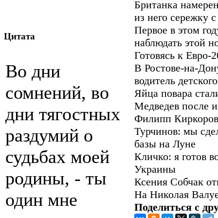
Британка намерен
из него сережку 
Первое в этом го
Цитата
наблюдать этой н
Готовясь к Евро-
Во дни
В Ростове-на-Дон
водитель детског
сомнений, во
Яйца повара стал
Медведев после и
дни тягостных
Филипп Киркоров
раздумий о
Турчинов: мы сде
базы на Луне
судьбах моей
Кличко: я готов 
Украины
родины, - ты
Ксения Собчак от
На Николая Валуе
один мне
Поделиться с др