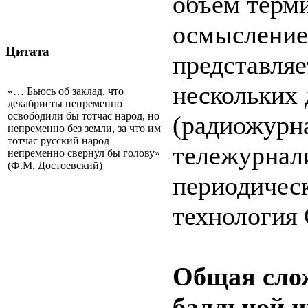
объем терми
осмысление
Цитата
представляе
нескольких
«… Бьюсь об заклад, что
декабристы непременно
освободили бы тотчас народ, но
(радиожурн
непременно без земли, за что им
тотчас русский народ
тележурнал
непременно свернул бы голову»
(Ф.М. Достоевский)
периодическ
технология
Общая слож
балльной 