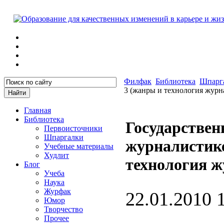
Филфак
Библиотека
Шпарг
3 (жанры и технология журн
Главная
Библиотека
Государствен
Первоисточники
Шпаргалки
журналистике
Учебные материалы
Худлит
технология ж
Блог
Учеба
Наука
Журфак
22.01.2010 
Юмор
Творчество
Прочее