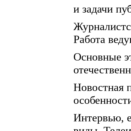
и задачи пу
Журналистс
Работа веду
Основные э
отечествен
Новостная 
особенности
Интервью, е
виды. Теле