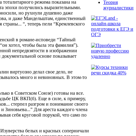
а тоталитарного режима показана на
Теория
та эпохи получились выразительными.
журналистики
оносили, но рухнули душевно даже
това, и даже Мандельштам, единственный
страны... “, теперь пели “Кремлевского
пенский в романе-исповеди “Тайный
“он хотел, чтобы была эта фамилия”).
енной непредвзятости в изображении
 документальной основе показывает
лин виртуозно делал свое дело, не
зывалось много и невиновных. В этом-то
лько в Советском Союзе) готовы на все.
дьбе ЦК ВКП(б). Еще в силе, к примеру,
ков... стерпел разгром и понимание своего
 и Зиновьева...” Для ареста каждого члена
зывая себя круговой порукой, что само по
“Изуверства белых и красных соперничали