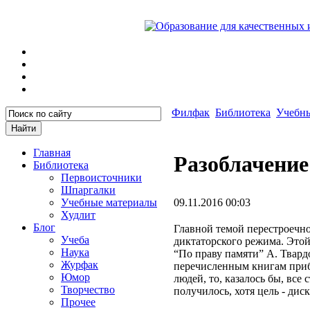
Филфак
Библиотека
Учебн
Главная
Разоблачение
Библиотека
Первоисточники
Шпаргалки
Учебные материалы
09.11.2016 00:03
Худлит
Блог
Главной темой перестроечног
Учеба
диктаторского режима. Это
Наука
“По праву памяти” А. Твард
Журфак
перечисленным книгам приб
Юмор
людей, то, казалось бы, вс
Творчество
получилось, хотя цель - дис
Прочее