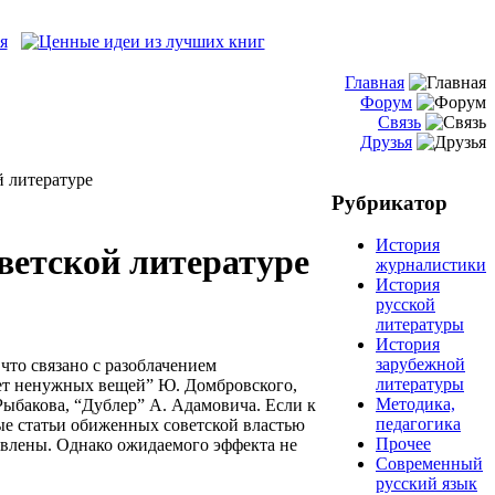
Главная
Форум
Связь
Друзья
й литературе
Рубрикатор
История
ветской литературе
журналистики
История
русской
литературы
История
зарубежной
 что связано с разоблачением
литературы
тет ненужных вещей” Ю. Домбровского,
Методика,
Рыбакова, “Дублер” А. Адамовича. Если к
педагогика
е статьи обиженных советской властью
Прочее
ыявлены. Однако ожидаемого эффекта не
Современный
русский язык