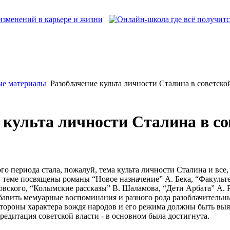
ые материалы
Разоблачение культа личности Сталина в советско
 культа личности Сталина в со
о периода стала, пожалуй, тема культа личности Сталина и все,
й теме посвящены романы “Новое назначение” А. Бека, “Факуль
овского, “Колымские рассказы” В. Шаламова, “Дети Арбата” А. 
авить мемуарные воспоминания и разного рода разоблачительны
е стороны характера вождя народов и его режима должны быть в
кредитация советской власти - в основном была достигнута.