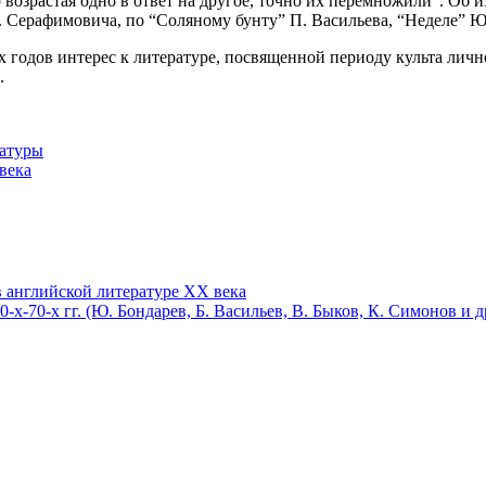
 возрастая одно в ответ на другое, точно их перемножили”. Об 
 Серафимовича, по “Соляному бунту” П. Васильева, “Неделе” Ю.
х годов интерес к литературе, посвященной периоду культа личн
.
ратуры
 века
в английской литературе XX века
-х-70-х гг. (Ю. Бондарев, Б. Васильев, В. Быков, К. Симонов и д