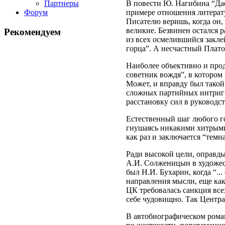
Партнеры
В повести Ю. Нагибина “Даф
Форум
примере отношения литерат
Писателю веришь, когда он,
великие. Безвинен остался 
Рекомендуем
из всех осмелившийся закле
горца”. А несчастный Плато
Наиболее объективно и про
советник вождя”, в котором
Может, и вправду был такой
сложных партийных интриг 
расстановку сил в руководст
Естественный шаг любого го
гнушаясь никакими хитрыми
как раз и заключается “темн
Ради высокой цели, оправды
А.И. Солженицын в художес
был Н.И. Бухарин, когда “..
направления мысли, еще как 
ЦК требовалась санкция всех
себе чудовищно. Так Центра
В автобиографическом роман