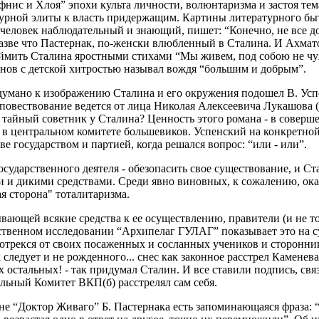
нис и Хлоя” эпохи культа личности, волюнтаризма и застоя тем
урной элиты к власть придержащим. Картины литературного бы
 человек наблюдательный и знающий, пишет: “Конечно, не все д
разве что Пастернак, по-женски влюбленный в Сталина. И Ахма
ймить Сталина яростными стихами “Мы живем, под собою не чуя 
нов с детской хитростью называл вождя “большим и добрым”.
думано к изображению Сталина и его окружения подошел В. Ус
 повествование ведется от лица Николая Алексеевича Лукашова (
 тайный советник у Сталина? Ценность этого романа - в соверш
в центральном комитете большевиков. Успенский на конкретной
ве государством и партией, когда решался вопрос: “или - или”.
сударственного деятеля - обезопасить свое существование, и Ста
 и дикими средствами. Среди явно виновных, к сожалению, ока
ая сторона" тоталитаризма.
вающей всякие средства к ее осуществлению, правители (и не то
твенном исследовании “Архипелаг ГУЛАГ” показывает это на су
. отрекся от своих посаженных и сосланных учеников и сторонни
следует и не рожденного... снес как законное расстрел Каменева
 остальных! - так придумал Сталин. И все ставили подпись, свя
льный Комитет ВКП(б) расстрелял сам себя.
е “Доктор Живаго” Б. Пастернака есть запоминающаяся фраза: 