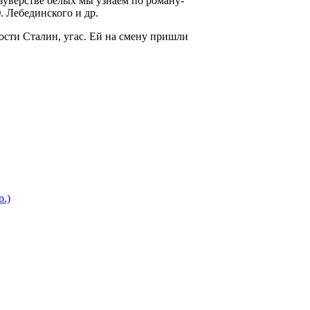
изуверстве белых мы узнаем по роману-
 Лебединского и др.
ости Сталин, угас. Ей на смену пришли
р.)