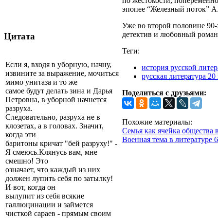
по жестокости, попеременно
эпопее “Железный поток” А.
Уже во второй половине 90-
детектив и любовный роман
Цитата
Теги:
Если я, входя в уборную, начну,
история русской лите
извините за выражение, мочиться
русская литература 20
мимо унитаза и то же
самое будут делать зина и Дарья
Поделиться с друзьями:
Петровна, в уборной начнется
разруха.
Следовательно, разруха не в
Похожие материалы:
клозетах, а в головах. Значит,
Семья как ячейка общества 
когда эти
Военная тема в литературе 60
баритоны кричат "бей разруху!" -
Я смеюсь.Клянусь вам, мне
смешно! Это
означает, что каждый из них
должен лупить себя по затылку!
И вот, когда он
вылупит из себя всякие
галлюцинации и займется
чисткой сараев - прямым своим