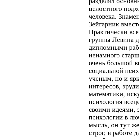
разделял основн
целостного подх
человека. Знаме
Зейгарник вмест
Практически все
группы Левина д
дипломными рабо
ненамного старш
очень большой в
социальной псих
ученым, но и яр
интересов, эруд
математики, иск
психология всец
своими идеями, 
психологии в лю
мысль, он тут же
строг, в работе 