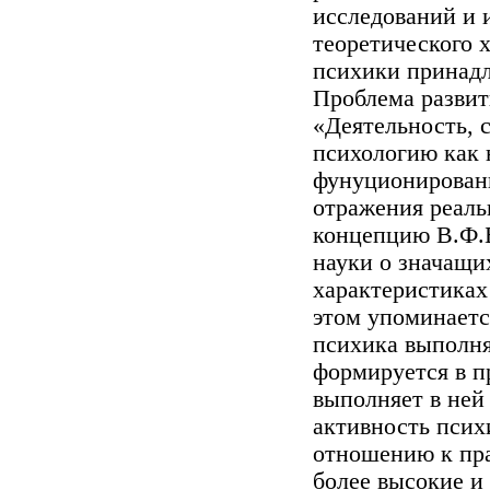
исследований и 
теоретического 
психики принад
Проблема развит
«Деятельность, 
психологию как 
фунуционировани
отражения реаль
концепцию В.Ф.Б
науки о значащи
характеристиках
этом упоминаетс
психика выполн
формируется в п
выполняет в не
активность псих
отношению к пра
более высокие и