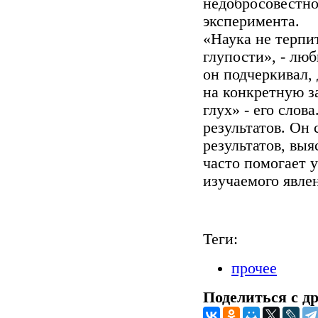
недобросовестно
эксперимента.
«Наука не терпи
глупости», - люб
он подчеркивал, 
на конкретную з
глух» - его слов
результатов. Он 
результатов, вы
часто помогает 
изучаемого явле
Теги:
прочее
Поделиться с д