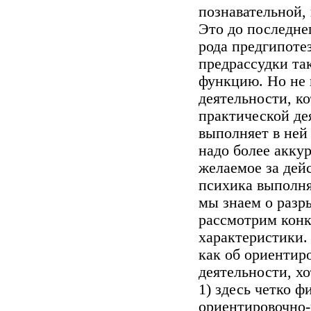
познавательной,
Это до последне
рода предгипоте
предрассудки т
функцию. Но не 
деятельности, к
практической де
выполняет в не
надо более акку
желаемое за дейс
психика выполн
мы знаем о разр
рассмотрим конк
характеристики.
как об ориентир
деятельности, х
1) здесь четко ф
ориентировочно-