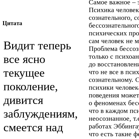
Самое важное – 
Психика человека
сознательного, 
Цитата
бессознательного
психических про
сам человек не м
Видит теперь
Проблема бессоз
все ясно
только с психоа
до восстановлен
текущее
что не все в пси
сознательному. 
поколение,
психики человека
поведения может
дивится
о феноменах бес
заблуждениям,
что в каждом пс
неосознанное, т.
смеется над
работах Эббингау
что есть такие 