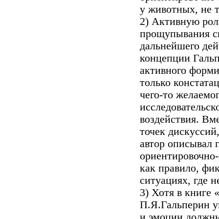
у животных, не т
2) Активную рол
прощупывания с
дальнейшего дей
концепции Гальп
активного форми
только констата
чего-то желаемог
исследовательск
воздействия. Вме
точек дискуссий
автор описывал 
ориентировочно-
как правило, фик
ситуациях, где 
3) Хотя в книге
П.Я.Гальперин у
и эмоции должн