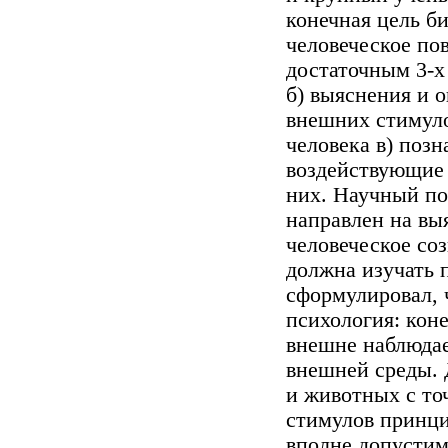
конечная цель б
человеческое пов
достаточным 3-х
б) выяснения и 
внешних стимуло
человека в) поз
воздействующие 
них. Научный по
направлен на вы
человеческое со
должна изучать п
сформулировал, 
психология: кон
внешне наблюдае
внешней среды. 
и животных с то
стимулов принци
вполне допустим