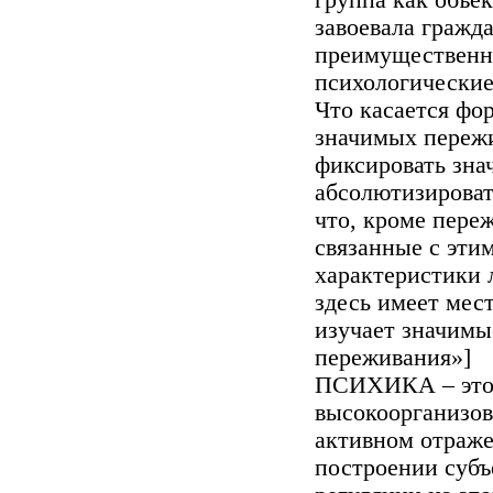
группа как объе
завоевала гражд
преимущественно
психологические
Что касается фо
значимых пережи
фиксировать зна
абсолютизировать
что, кроме пере
связанные с эти
характеристики 
здесь имеет мес
изучает значимы
переживания»]
ПСИХИКА – это 
высокоорганизов
активном отраже
построении субъ