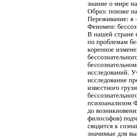
знание о мире на
Образ: похоже н
Переживание: я 
Феномен: бессоз
В нашей стране
по проблемам бе
коренное измен
бессознательног
бессознательном
исследований. У
исследование пр
известного груз
бессознательного
психоанализом Ф
до возникновени
философов) подче
сводится к созн
значимые для вы