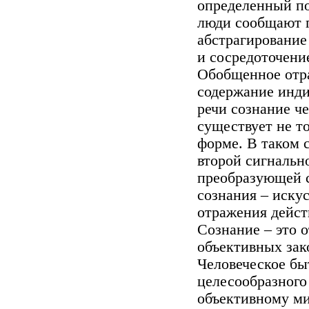
определенный п
люди сообщают г
абстрагирование 
и сосредоточени
Обобщенное отра
содержание инди
речи сознание ч
существует не то
форме. В таком 
второй сигнальн
преобразующей 
сознания – иску
отражения дейст
Сознание – это 
объективных зак
Человеческое быт
целесообразного
объективному мир