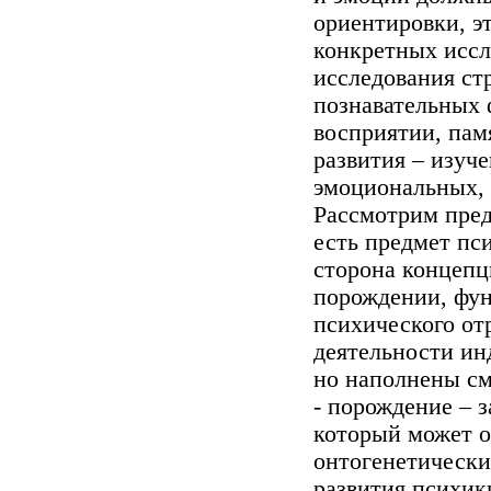
ориентировки, эт
конкретных иссл
исследования ст
познавательных 
восприятии, пам
развития – изуч
эмоциональных, 
Рассмотрим пред
есть предмет пс
сторона концепц
порождении, фун
психического от
деятельности ин
но наполнены с
- порождение – 
который может о
онтогенетически
развития психики