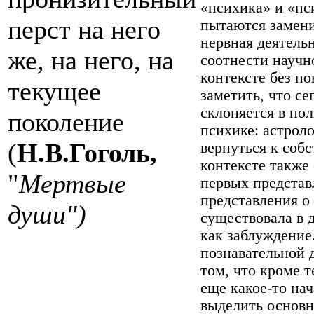
«психика» и «пс
перст на него
пытаются замени
нервная деятельн
же, на него, на
соотнести научн
контексте без п
текущее
заметить, что с
склоняется в по
поколение
психике: астроло
(
Н.В.Гоголь,
вернуться к собс
контексте также 
"
Мертвые
первых представ
представления о 
души")
существовала в 
как заблуждение
познавательной 
том, что кроме т
еще какое-то на
выделить основн