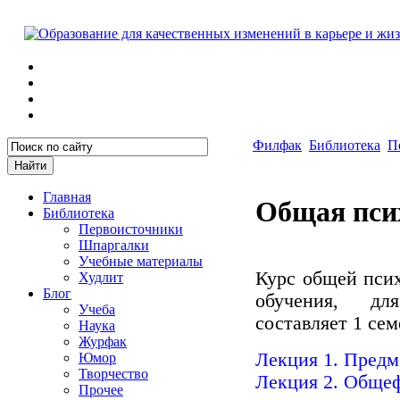
Филфак
Библиотека
П
Главная
Общая псих
Библиотека
Первоисточники
Шпаргалки
Учебные материалы
Курс общей псих
Худлит
Блог
обучения, дл
Учеба
составляет 1 сем
Наука
Журфак
Лекция 1. Предм
Юмор
Творчество
Лекция 2. Общеф
Прочее