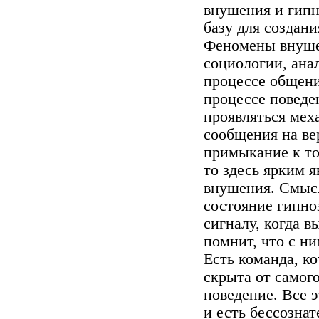
внушения и гипн
базу для создан
Феномены внушен
социологии, ана
процессе общения
процессе поведе
проявляться мех
сообщения на ве
примыкание к то
то здесь ярким 
внушения. Смысл 
состояние гипноз
сигналу, когда в
помнит, что с ни
Есть команда, ко
скрыта от самого
поведение. Все э
и есть бессозна