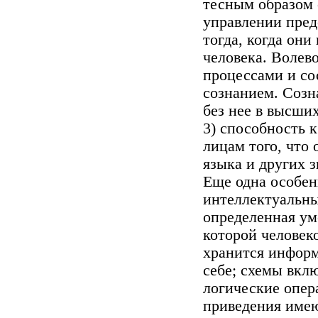
тесным образом 
управлении пред
тогда, когда он
человека. Волев
процессами и со
сознанием. Созн
без нее в высши
3) способность 
лицам того, что
языка и других 
Еще одна особен
интеллектуальны
определенная умс
которой человек
хранится инфор
себе; схемы вклю
логические опер
приведения име