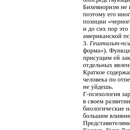
Бихевиоризм не и
поэтому его ино
позиции «черно
и до сих пор это
американской пс
3.
Гештальт-пси
форма»). Функци
присущим ей зак
отдельных явлен
Краткое содержан
человека по отп
не уйдешь.
Г-психология за
в своем развити
биологические на
большим влияни
Представителями