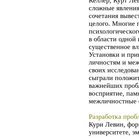
Келлер, Курт Лев
сложные явления
сочетания вывес
целого. Многие 
психологическог
в области одной 
существенное вл
Установки и при
личностям и меж
своих исследова
сыграли положит
важнейших пробл
восприятие, пам
межличностные 
Разработка проб
Кури Левин, фор
университете, э