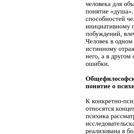
человека для об
понятие «душа».
способностей че
инициативному п
побуждений, вле
Человек в одном
истинному отраж
него, а в другом
ошибки.
Общефилософско
понятие о псих
К конкретно-пси
относятся конце
психика рассмат
исследовательск
реализована в б