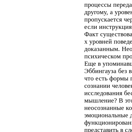
процессы переда
другому, а уров
пропускается че
если инструкция
Факт существова
х уровней повед
доказанным. Нео
психическом про
Еще в упоминав
Эббингауза без 
что есть формы 
сознании челове
исследования бе
мышление? В это
неосознанные ко
эмоциональные 
функционирован
представить в с