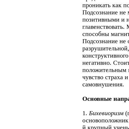
проникать как п
Подсознание не 
позитивными и н
главенствовать.
способны магнит
Подсознание не 
разрушительной,
конструктивного
негативно. Стои
положительным 
чувство страха 
самовнушения.
Основные напра
1.
Бихевиоризм
(
основоположник 
й крупный учены