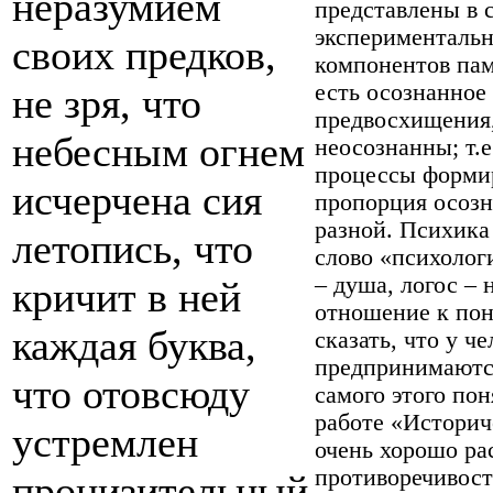
неразумием
представлены в 
экспериментальн
своих предков,
компонентов пам
есть осознанное 
не зря, что
предвосхищения
небесным огнем
неосознанны; т.
процессы формир
исчерчена сия
пропорция осозн
разной. Психика
летопись, что
слово «психологи
– душа, логос –
кричит в ней
отношение к пон
каждая буква,
сказать, что у ч
предпринимаются
что отовсюду
самого этого пон
работе «Историч
устремлен
очень хорошо ра
противоречивост
пронизительный