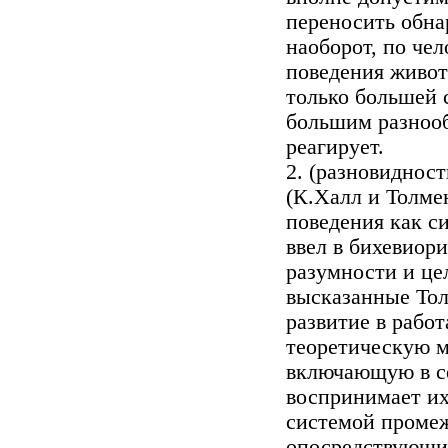
переносить обна
наоборот, по че
поведения живот
только большей 
большим разнооб
реагирует.
2. (разновиднос
(К.Халл и Толме
поведения как с
ввел в бихевиор
разумности и це
высказанные То
развитие в работ
теоретическую м
включающую в с
воспринимает их
системой проме
опосредствующих