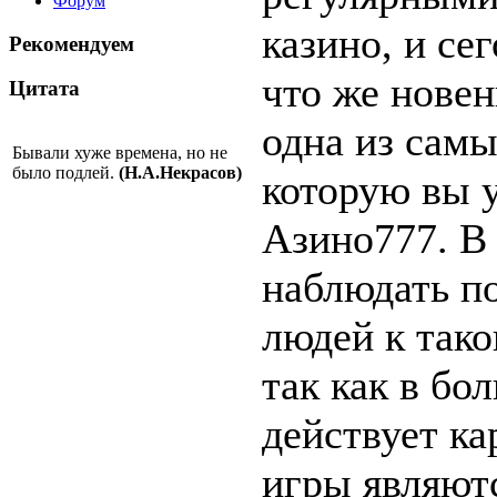
Форум
казино, и се
Рекомендуем
что же новен
Цитата
одна из сам
Бывали хуже времена, но не
было подлей.
(Н.А.Некрасов)
которую вы 
Aзино777. В
наблюдать п
людей к тако
так как в бо
действует ка
игры являют