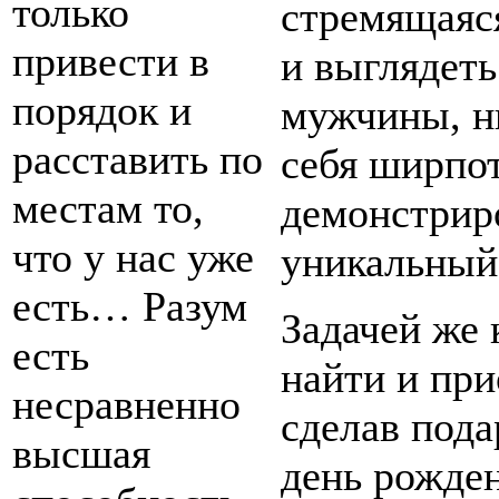
только
стремящаяс
привести в
и выглядеть
порядок и
мужчины, ни
расставить по
себя ширпот
местам то,
демонстрир
что у нас уже
уникальный
есть… Разум
Задачей же 
есть
найти и при
несравненно
сделав под
высшая
день рожден