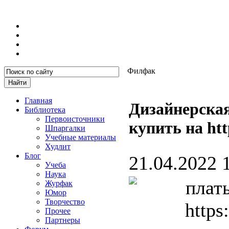
Филфак
Главная
Дизайнерская
Библиотека
Первоисточники
купить на htt
Шпаргалки
Учебные материалы
Худлит
Блог
21.04.2022 
Учеба
Наука
Журфак
Юмор
Творчество
Прочее
Партнеры