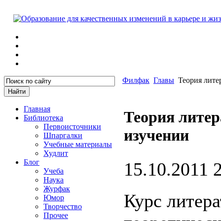
Филфак
Главы
Теория лите
Главная
Теория лите
Библиотека
Первоисточники
изучении
Шпаргалки
Учебные материалы
Худлит
Блог
15.10.2011 
Учеба
Наука
Журфак
Курс литер
Юмор
Творчество
Прочее