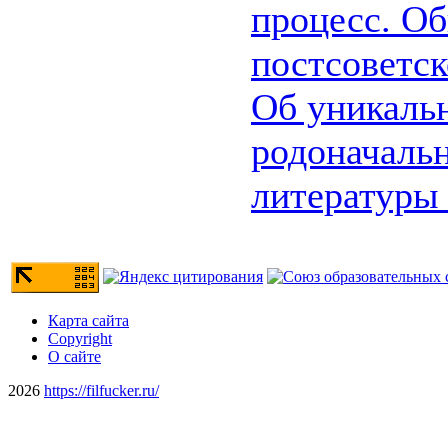
процесс. О
постсоветск
Об уникаль
родоначальн
литературы 
Карта сайта
Copyright
О сайте
2026
https://filfucker.ru/