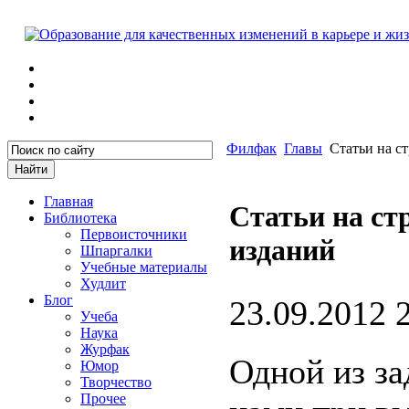
Филфак
Главы
Статьи на с
Главная
Статьи на ст
Библиотека
Первоисточники
изданий
Шпаргалки
Учебные материалы
Худлит
Блог
23.09.2012 
Учеба
Наука
Журфак
Одной из за
Юмор
Творчество
Прочее