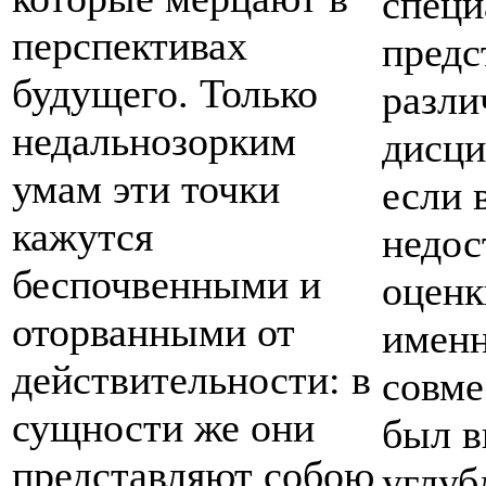
специ
перспективах
пред
будущего. Только
разли
недальнозорким
дисци
умам эти точки
если 
кажутся
недос
беспочвенными и
оценк
оторванными от
именн
действительности: в
совме
сущности же они
был в
представляют собою
углуб