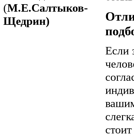
(
М.Е.Салтыков-
Отли
Щедрин)
подб
Если 
челов
согла
индив
вашим
слегк
стоит