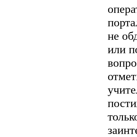
опера
порт
не об
или п
вопро
отмет
учите
пости
тольк
заинт