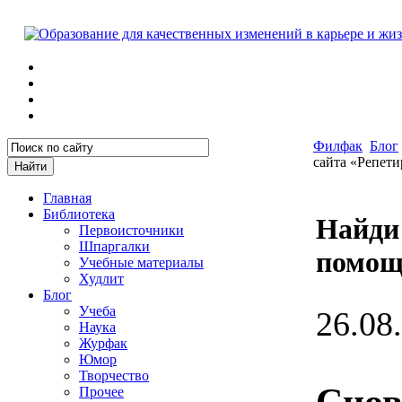
Филфак
Блог
сайта «Репет
Главная
Библиотека
Найди 
Первоисточники
Шпаргалки
помощ
Учебные материалы
Худлит
Блог
Учеба
26.08
Наука
Журфак
Юмор
Творчество
Снов
Прочее