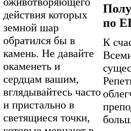
оживотворяющего
Полу
действия которых
по Е
земной шар
обратился бы в
К сча
камень. Не давайте
Всеми
окаменеть и
сущес
сердцам вашим,
Репет
вглядывайтесь часто
облег
и пристально в
препо
светящиеся точки,
больш
которые мерцают в