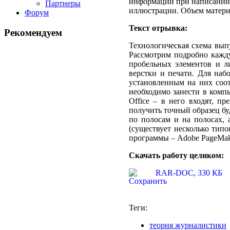
информации при написании 
Партнеры
иллюстрации. Объем материа
Форум
Текст отрывка:
Рекомендуем
Технологическая схема выпу
Рассмотрим подробно кажду
пробельных элементов и л
верстки и печати. Для наб
установленным на них соо
необходимо занести в комп
Office – в него входят, п
получить точный образец бу
по полосам и на полосах,
(существует несколько типо
программы – Adobe PageMake
Скачать работу целиком:
RAR-DOC, 330 КБ
Теги:
теория журналистики