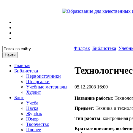
Филфак
Библиотека
Учебн
Главная
Технологичес
Библиотека
Первоисточники
Шпаргалки
Учебные материалы
05.12.2008 16:00
Худлит
Блог
Название работы:
Технолог
Учеба
Наука
Предмет:
Техника и техно
Журфак
Тип работы
: контрольная р
Юмор
Творчество
Краткое описание, особенн
Прочее