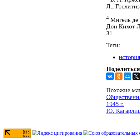
Л., Гослитизд
4
Мигель де 
Дон Кихот Ла
31.
Теги:
история
Поделиться
Похожие ма
Общественна
1945 г.
Ю. Кагарлиц