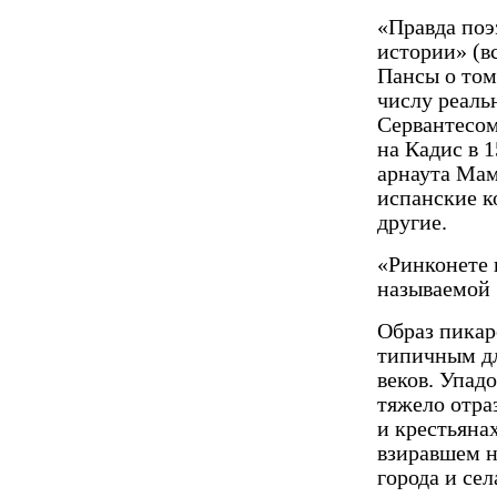
«Правда поэ
истории» (в
Пансы о том
числу реаль
Сервантесом
на Кадис в 
арнаута Мам
испанские к
другие.
«Ринконете 
называемой 
Образ пикар
типичным д
веков. Упад
тяжело отра
и крестьяна
взиравшем н
города и се