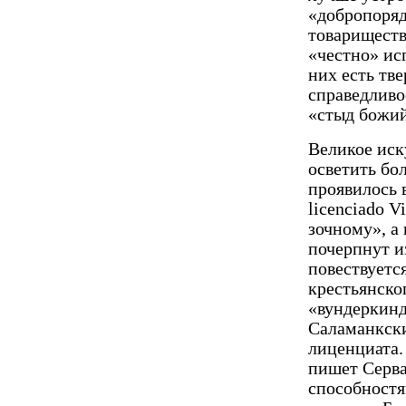
«добропоряд
товариществ
«честно» ис
них есть тв
справедливо
«стыд божий
Великое иск
осветить бо
проявилось 
licenciado V
зочному», а
почерпнут и
повествуетс
крестьянско
«вун­деркин
Саламанкски
лиценциата.
пишет Серва
способностя