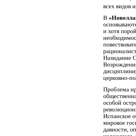
всех видов 
В
«Новелла
основываютс
и хотя порой
необходимос
повествоват
рационалист
Назидание С
Возрождения
дисциплинир
церковно-по
Проблема нр
общественна
особой остро
революционн
Испанское о
мировое гос
давности, о