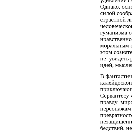
удивление с
Однако, осн
силой сообр
страстной л
человеческо
гуманизма о
нравственно
моральным ф
этом сознат
не увидеть 
идей, мыслей
В фантастич
калейдоскоп
приключающ
Сервантесу 
правду миро
персонажам 
превратносте
незащищенно
бедствий. н