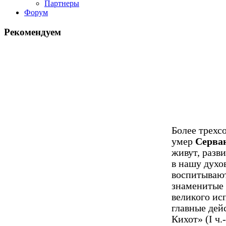
Партнеры
Форум
Рекомендуем
Более трехсо
умер
Сер­ва
живут, разв
в нашу духо
воспитывают
знаменитые
великого ис
главные дей
Кихот» (I ч.