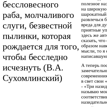
бессловесного
полезное наз
на широкую 
раба, молчаливого
шарокатный 
развлечься б
слуги, безвестной
вреда для д
приятные уп
пылинки, которая
здесь же авт
сказать, чт
рождается для того,
образом нав
мысли, то я 
чтобы бесследно
написавшую 
исчезнуть (В.А.
А теперь по
замечатель­
Сухомлинский)
современник
в свет свои
- «Три нази
на­зываю мо
соответстви
назидательн