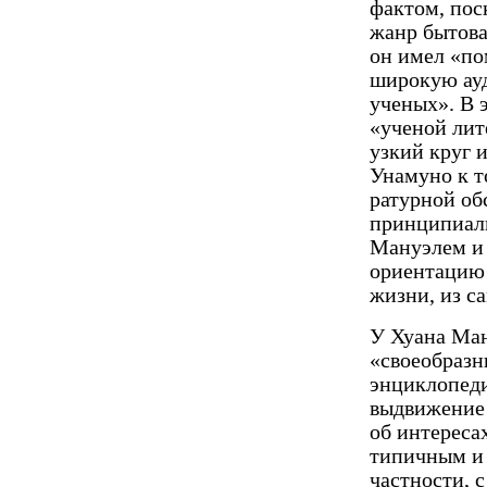
фактом, пос
жанр бытова
он имел «по
широ­кую ау
ученых». В 
«ученой лит
узкий круг 
Унамуно к т
ратурной об
принципиал
Мануэлем и 
ориентацию 
жизни, из с
У Хуана Ман
«своеоб­раз
энциклопеди
выдвижение 
об инте­рес
типичным и 
частности, 