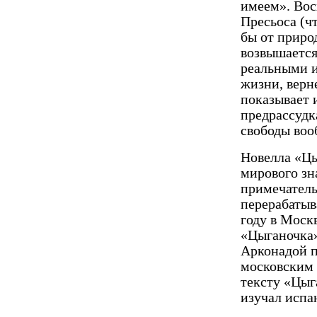
имеем». Вос
Пресьоса (чт
бы от приро
возвышается
реальными 
жизни, верн
показывает 
предрассудк
свободы воо
Новелла «Цы
мирового зн
примечатель
перерабатыв
году в Моск
«Цыга­ночка
Арконадой п
московским 
тексту «Цыг
изучал испа