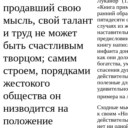
Луканор" (1
продавший свою
«Книга прим
ранний обра
мысль, свой талант
пятидесяти 
случаях из 
и труд не может
наставитель
предисловии
быть счастливым
книгу напис
инфанта дон
творцом; самим
как они дол
богатства, у
строем, порядками
спасения ду
действитель
жестокого
полезные дл
удивительно
общества он
примера на 
низводится на
Сходные мыс
к своим «Но
положение
действитель
нет ни одно