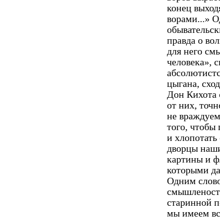
конец выход
ворами...» 
обывательск
правда о во
для него см
человека», 
абсолютистс
цы­гана, сх
Дон Кихота о
от них, точ
не враждуем 
того, чтобы
и хлопотать
дворцы наши
картины и ф
которыми да
Одним слово
смышленость
старинной п
мы имеем все