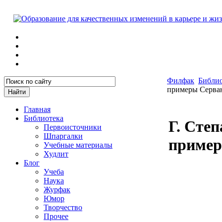
Филфак
Библио
примеры Серва
Главная
Библиотека
Г. Сте
Первоисточники
Шпаргалки
пример
Учебные материалы
Худлит
Блог
Учеба
Наука
Журфак
Юмор
Творчество
Прочее