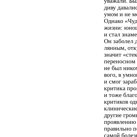
уважали. Был
диву давали
умом и не м
Однако «Чуд
жизни: юнош
и стал знам
Он заболел 
лянным, отк
значит «стек
переносном 
не был нико
вого, в умн
и смог зараб
критика про
и тоже благо
критиков од
клинические
другие гром
проявлению 
пра­вильно п
самой болез