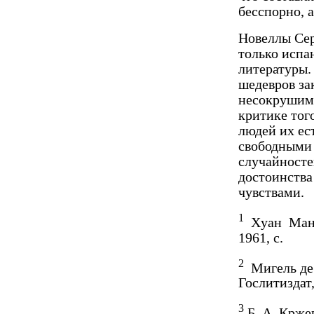
бес­спорно,
Новеллы Сер
только ис­п
литературы.
шедевров за
несокрушимо
критике тог
людей их ест
свободными 
слу­чайност
достоинства
чувствами.
1
Xуан Мануэ
1961, с.
2
Мигель де 
Гос­литиздат,
3
Б. А. Крже