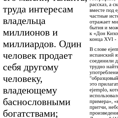
рассказ, а 
труда интересам
вместе под 
частные ист
владельца
отражает мн
бытия и мож
миллионов и
к «Дон Кихо
кон­ца XVI -
миллиардов. Один
В слове ejem
человек продает
испанский я
соединили д
себя другому
трудно найт
употреблени
человеку,
"образцовый"
это прилага
владеющему
ejemplo, ко
использовал
баснословными
примера», «
притчи, неб
богатствами;
произведени