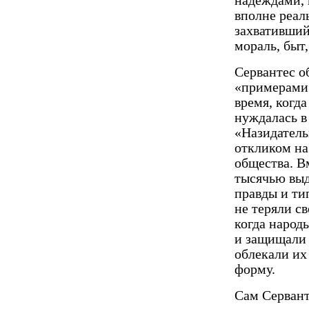
надеждами, 
вполне реал
захвативший
мораль, быт
Сервантес о
«примерами 
время, когд
нуждалась в
«Назидател
откликом на
общества. В
тысячью выд
правды и ти
не теряли с
когда народ
и защищали 
облекали их
форму.
Сам Сервант