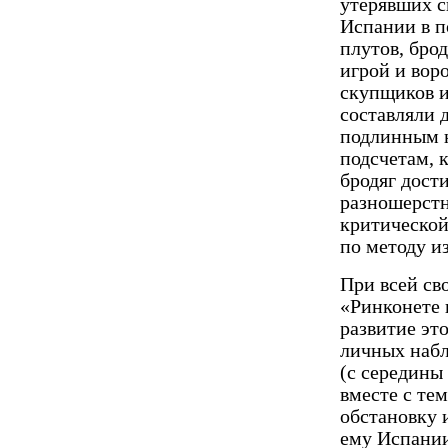
утерявших с
Испании в п
плутов, бро
игрой и воро
скупщиков и
составляли 
подлинным 
подсчетам, 
бродяг дост
разношерстн
критической
по методу и
При всей св
«Ринконете 
развитие эт
личных набл
(с середины 
вместе с те
обстановку 
ему Испании