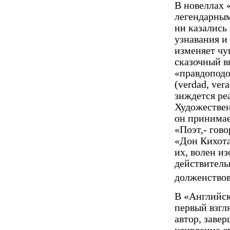
В новеллах 
легендарны
ни казались
узнавания и
изменяет
чу
сказочный в
«правдоподо
(verdad, ver
зиждется ре
Художествен
он принимае
«Поэт,- гово
«Дон Кихота
их, волен и
действитель
долженство
В «Английско
первый взгл
автор, завер