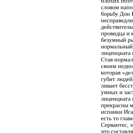
плохих поэт
словом напо
борьбу Дон 
несправедли
действитель
провидца и 
безумный ры
нормальный 
лиценциата 
Став нор­ма
своим недюж
которая «де
губит людей
ливает бесс
умных и зас
лиценциата 
прекрасны м
испанки Иса
есть то глав
Сервантес, 
что составл