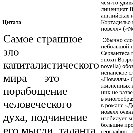
чем-то удив
лиценциат В
английская 
Кортадильо 
Цитата
новелл» («No
Самое страшное
Обычно слов
небольшой п
зло
Сервантеса 
эпохи Возро
капиталистического
novella) обо
испанское с
мира — это
«Новеллы» С
жизненных к
порабощение
них не разв
в многообра
человеческого
в романе «Д
новелл очен
духа, подчинение
изобилует м
большие пр
его мысли, таланта,
географию, 