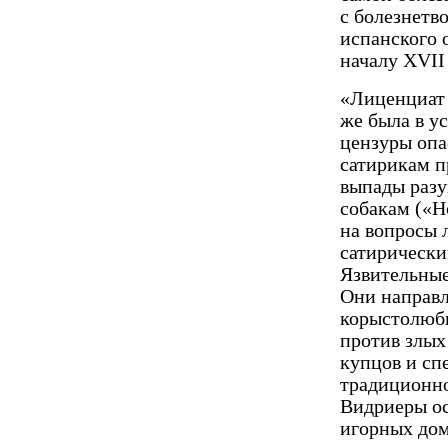
с болезнетв
испанского 
началу XVII
«Лиценциат 
же была в у
цензуры опа
сатирикам п
выпады раз
собакам («Н
на вопросы 
сатирически
Язвительные
Они на­прав
корыстолюби
против злых
купцов и сп
традицион­н
Видриеры ос
игорных дом