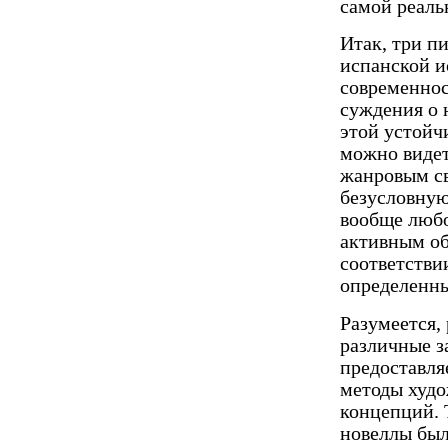
самой реал
Итак, три п
испанской и
современнос
суждения о 
этой устойч
можно ви­де
жанровым св
безусловную
вообще любо
активным об
соответствии
определенны
Разумеется,
различные з
предоставля
методы худо
концепций. 
новеллы был