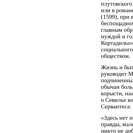
плутовского
или в роман
(1599), при 
беспощадном
главным обр
нуждой и гол
Кортадильо»
социального
обще­ством.
Жизнь и быт
руководит М
подчиненных
обычаи боль
корысти, на
о Севилье к
Сервантеса:
«Здесь нет 
правды, мал
никто не доб