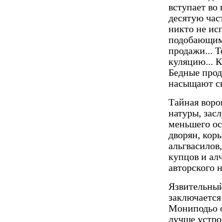
вступает во
де­сятую час
никто не ис
подобающим 
продажи... Т
куляцию... 
Бедные прод
насыщают св
Тайная воро
натуры, засл
меньшего ос
дворян, кор
альгвасилов
купцов и ал
авторского 
Язвительный
заключается
Мониподьо о
лучше устро