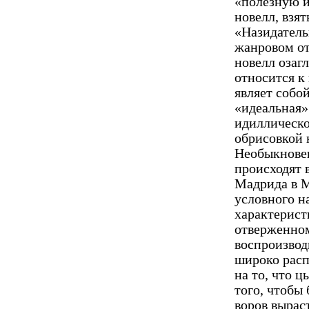
«полезную и
новелл, взят
«Назидатель
жанровом о
новелл озагл
относится к
являет собо
«идеальная»
идиллическо
обрисовкой н
Необыкновен
происхо­дят 
Мадрида в М
условного н
характерист
отверженном
воспроизвод
широко расп
на то, что ц
того, чтобы 
воров вырас