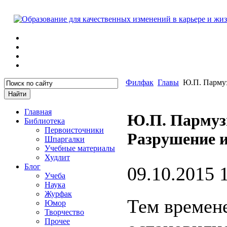
Филфак
Главы
Ю.П. Пармуз
Главная
Ю.П. Пармуз
Библиотека
Первоисточники
Разрушение и
Шпаргалки
Учебные материалы
Худлит
Блог
09.10.2015 
Учеба
Наука
Журфак
Тем времен
Юмор
Творчество
Прочее