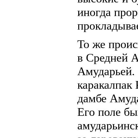
иногда прор
прокладывае
То же проис
в Средней 
Амударьей. 
каракалпак
дамбе Амуд
Его поле бы
амударьинск