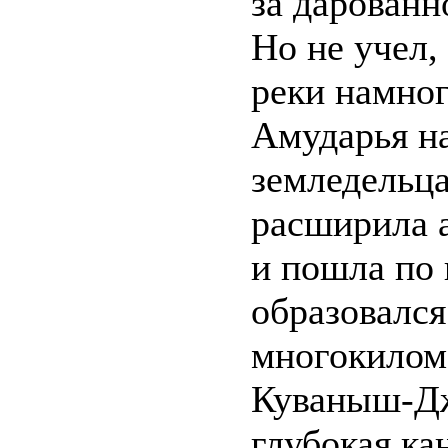
за дарованн
Но не учел,
реки намног
Амударья на
земледельц
расширила а
и пошла по 
образовалс
многокилом
Куваныш-Д
глубокая кан