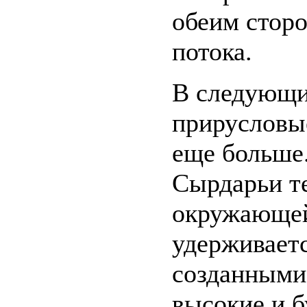
обеим стор
потока.
В следующи
прирусловы
еще больше.
Сырдарьи т
окружающей
удерживаетс
созданными
высокие и б