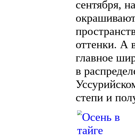
сентября, н
окрашивают
пространств
оттенки. А 
главное ши
в распредел
Уссурийско
степи и пол