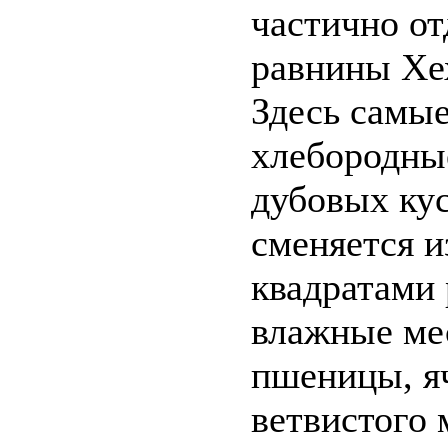
частично от
равнины Хе
Здесь самы
хлебородные
дубовых ку
сменяется 
квадратами 
влажные ме
пшеницы, яч
ветвистого