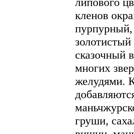
липового цв
кленов окр
пурпурный,
золотистый 
сказочный 
многих зве
желудями. 
добавляютс
маньчжурско
груши, саха
вишни, ман