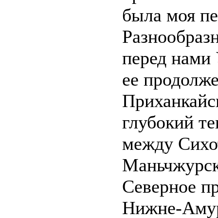
была моя пе
Разнообразн
перед нами 
ее продолж
Приханкайс
глубокий те
между Сихо
Маньчжурск
Северное п
Нижне-Амур