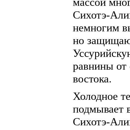
массой мно
Сихотэ-Алин
немногим в
но защищаю
Уссурийску
равнины от 
востока.
Холодное т
подмывает 
Сихотэ-Алин