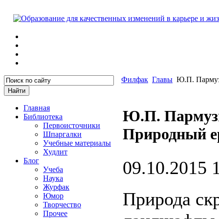
Филфак
Главы
Ю.П. Пармуз
Главная
Ю.П. Пармуз
Библиотека
Первоисточники
Природный 
Шпаргалки
Учебные материалы
Худлит
Блог
09.10.2015 
Учеба
Наука
Журфак
Природа скр
Юмор
Творчество
Прочее