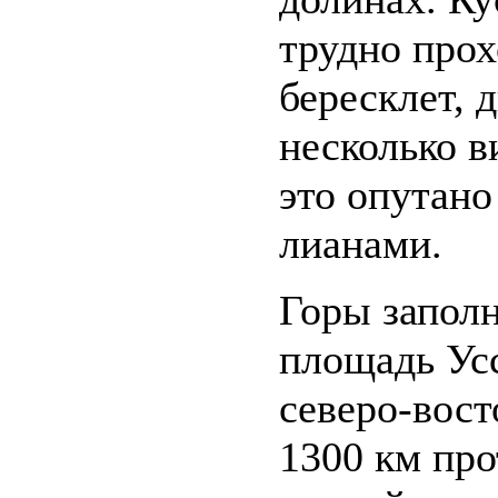
трудно про
бересклет, 
несколько в
это опутан
лианами.
Горы заполн
площадь Усс
северо-вост
1300 км про