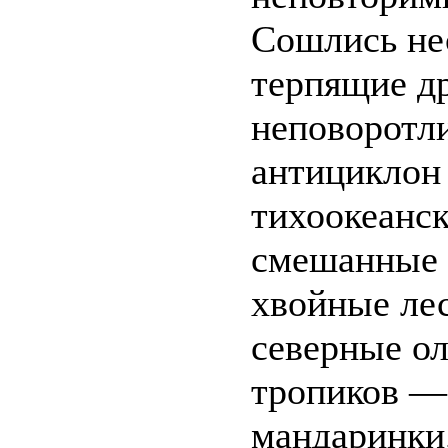
Сошлись не
терпящие д
неповоротл
антициклон
тихоокеанск
смешанные 
хвойные лес
северные ол
тропиков —
мандаринки