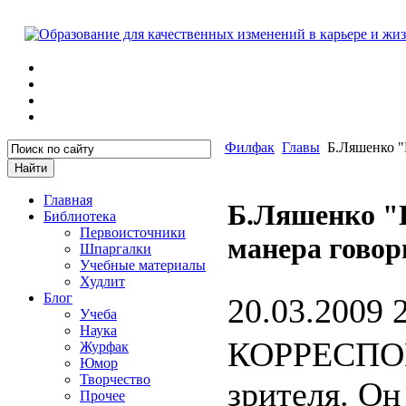
Филфак
Главы
Б.Ляшенко "К
Главная
Б.Ляшенко "К
Библиотека
Первоисточники
манера говор
Шпаргалки
Учебные материалы
Худлит
Блог
20.03.2009 
Учеба
Наука
КОРРЕСПОН
Журфак
Юмор
Творчество
зрителя. Он
Прочее