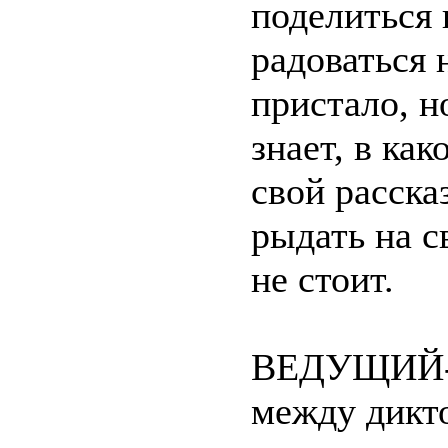
поделиться 
радоваться 
пристало, н
знает, в ка
свой расска
рыдать на с
не стоит.
ВЕДУЩИЙ- э
между дикт