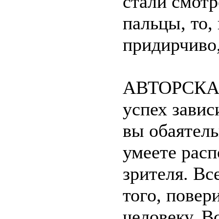
стали смотр
пальцы, то,
придирчиво,
АВТОРСКА
успех завис
вы обаятел
умеете расп
зрителя. Вс
того, повер
человеку. Вс