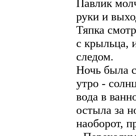
Павлик молч
руки и выхо
Тяпка смотр
с крыльца, 
следом.
Ночь была с
утро - солн
вода в ванн
остыла за но
наоборот, п