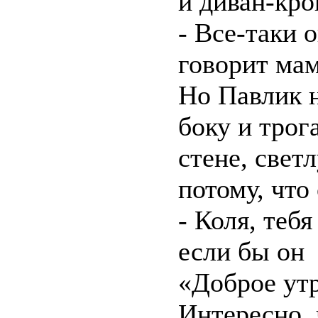
и диван-кро
- Все-таки 
говорит мам
Но Павлик н
боку и трог
стене, свет
потому, что
- Коля, теб
если бы он 
«Доброе утр
Интересно, 