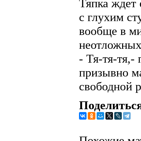
Тяпка ждет 
с глухим ст
вообще в м
неотложных
- Тя-тя-тя,
призывно м
свободной р
Поделиться
Похожие ма