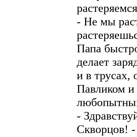
растеряемся.
- Не мы рас
растеряешьс
Папа быстро
делает заря
и в трусах,
Павликом и 
любопытный
- Здравств
Скворцов! -