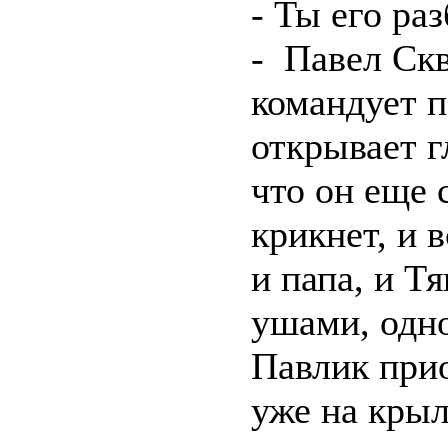
- Ты его ра
- Павел Скв
командует п
открывает г
что он еще с
крикнет, и 
и папа, и Т
ушами, одно
Павлик прио
уже на крыл