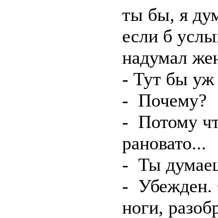
ты бы, я ду
если б услы
надумал жен
- Тут бы уж 
- Почему?
- Потому ч
рановато...
- Ты думае
- Убежден. 
ноги, разобр