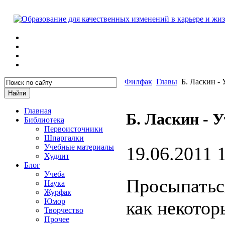
Филфак
Главы
Б. Ласкин - 
Главная
Б. Ласкин - 
Библиотека
Первоисточники
Шпаргалки
Учебные материалы
19.06.2011 
Худлит
Блог
Учеба
Просыпаться
Наука
Журфак
Юмор
как некотор
Творчество
Прочее