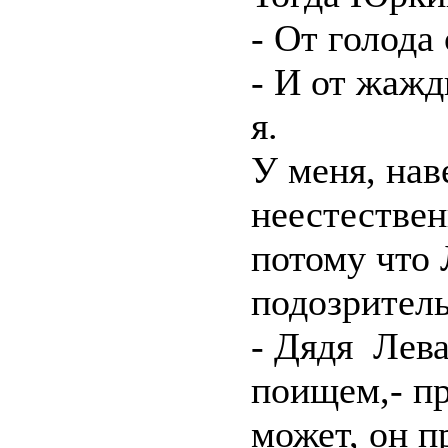
- От голода 
- И от жажд
я.
У меня, нав
неестествен
потому что
подозритель
- Дядя Лев
поищем,- п
может, он п