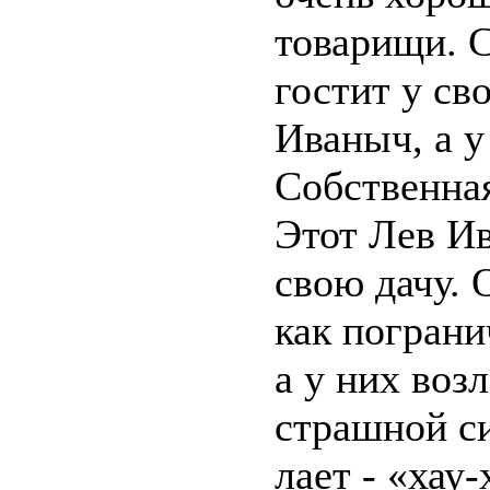
товарищи. С
гостит у св
Иваныч, а у
Собственна
Этот Лев И
свою дачу. 
как пограни
а у них воз
страшной си
лает - «хау-