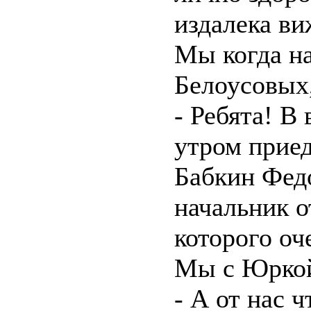
издалека ви
Мы когда на
Белоусовых
- Ребята! В
утром приед
Бабкин Фед
начальник о
которого оч
Мы с Юркой
- А от нас 