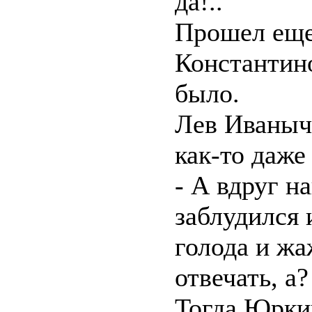
да!..
Прошел еще
Константино
было.
Лев Иваныч
как-то даже
- А вдруг н
заблудился 
голода и жа
отвечать, а?
Тогда Юркин