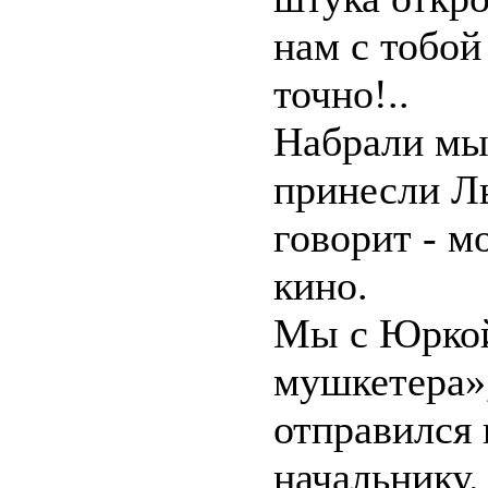
нам с тобой
точно!..
Набрали мы
принесли Л
говорит - м
кино.
Мы с Юркой
мушкетера»
отправился 
начальнику.