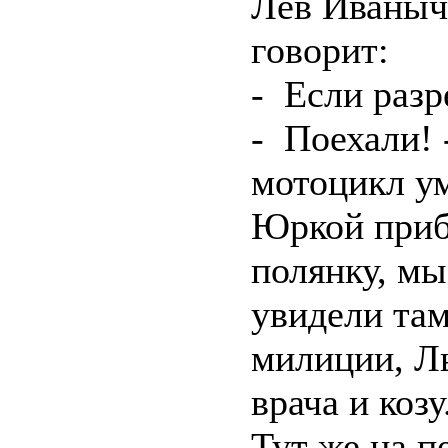
Лев Иваныч
говорит:
- Если разр
- Поехали! 
мотоцикл ум
Юркой приб
полянку, мы
увидели та
милиции, Ль
врача и козу
Тут же на п