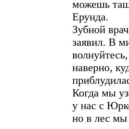
можешь тащ
Ерунда.
Зубной врач
заявил. В м
волнуйтесь,
наверно, ку
приблудилас
Когда мы уз
у нас с Юрк
но в лес м