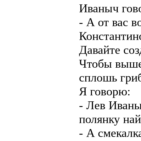
Иваныч гов
- А от вас в
Константин
Давайте соз
Чтобы вышел
сплошь гриб
Я говорю:
- Лев Иваны
полянку най
- А смекалк