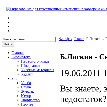
Филфак
Главы
Б.Ласкин - 
Главная
Б.Ласкин - 
Библиотека
Первоисточники
Шпаргалки
Учебные материалы
19.06.2011 
Худлит
Блог
Учеба
Вы знаете, 
Наука
Журфак
Юмор
недостаток?
Творчество
Прочее