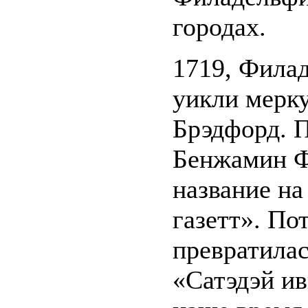
городах.
1719, Фила
уикли мерк
Брэдфорд. П
Бенжамин Ф
название на
газетт». Пот
превратилас
«Сатэдэй ив