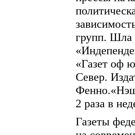
политическа
зависимость
групп. Шла 
«Индепенде
«Газет оф ю
Север. Изд
Фенно.«Нэшн
2 раза в нед
Газеты фед
на совреме