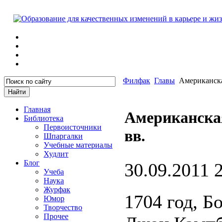
Филфак
Главы
Американска
Главная
Американска
Библиотека
Первоисточники
вв.
Шпаргалки
Учебные материалы
Худлит
Блог
30.09.2011 
Учеба
Наука
Журфак
1704 год, Б
Юмор
Творчество
Прочее