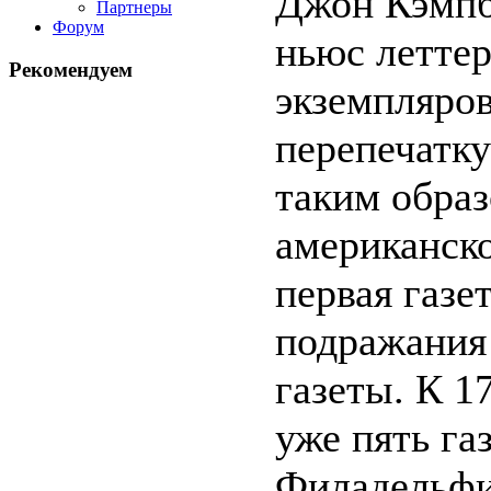
Джон Кэмпбе
Партнеры
Форум
ньюс леттер
Рекомендуем
экземпляров
перепечатку
таким образ
американско
первая газе
подражания
газеты. К 1
уже пять га
Филадельфи