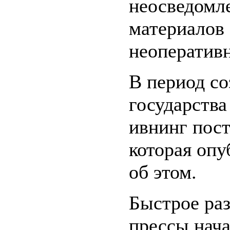
неосведомл
материалов
неоперативн
В период со
государств
ивнинг пост»
которая оп
об этом.
Быстрое ра
прессы нача