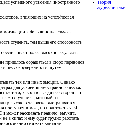
процесс успешного усвоения иностранного
Теория
журналистики
факторов, влияющих на успех/провал
м мотивации в большинстве случаев
ость студента, тем выше его способность
обеспечивает более высокие результаты.
 не пришлось обращаться в бюро переводов
о и без самоуверенности, путём
ытывать тех или иных эмоций. Однако
преград для усвоения иностранного языка,
енку того, как он выглядит со стороны и
т в мозг ученика, который, не
льтр высок, в человеке выстраивается
 поступает в мозг, но пользоваться ей
 Он может рассказать правило, выучить
 не в силах и ему будет трудно работать
жно осознанно снижать влияние