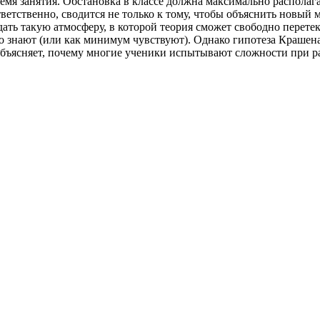
емя занятия. Обстановка в классе должна максимально располаг
ответственно, сводится не только к тому, чтобы объяснить новый м
дать такую атмосферу, в которой теория сможет свободно перете
о знают (или как минимум чувствуют). Однако гипотеза Крашена
бъясняет, почему многие ученики испытывают сложности при ра