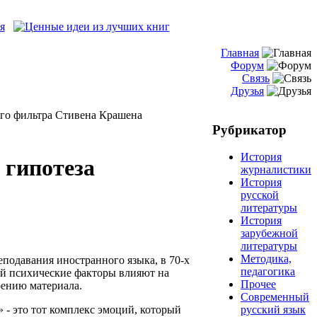
Главная
Форум
Связь
Друзья
ого фильтра Стивена Крашена
Рубрикатор
История
 гипотеза
журналистики
История
русской
литературы
История
зарубежной
литературы
Методика,
подавания иностранного языка, в 70-х
педагогика
ой психические факторы влияют на
Прочее
оению материала.
Современный
- это тот комплекс эмоций, который
русский язык