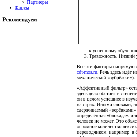
Партнеры
Форум
Рекомендуем
к успешному обучени
Тревожность. Низкий у
Все эти факторы напрямую с
cdt-mos.ru
. Речь здесь идёт 
механической «зубрёжки»).
«Аффективный фильтр» есть 
здесь дело обстоит в степен
он в целом успешнее в изуч
на страх. Иными словами, н
сдерживаемый «верёвками» с
определённая «блокада»: ин
человек не может. Это объя
огромное количество лексики
переводчиком, например, в 