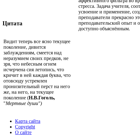
аффективного фильтра во вр
стресса. Задача учителя, со
усвоение и применение, соз
преподаватели прекрасно эт
Цитата
преподавательский опыт и о
доступно объяснённым.
Видит теперь все ясно текущее
поколение, дивится
заблуждениям, смеется над
неразумием своих предков, не
зря, что небесным огнем
исчерчена сия летопись, что
кричит в ней каждая буква, что
отовсюду устремлен
пронизительный перст на него
же, на него, на текущее
поколение (
Н.В.Гоголь,
"
Мертвые души")
Карта сайта
Copyright
О сайте