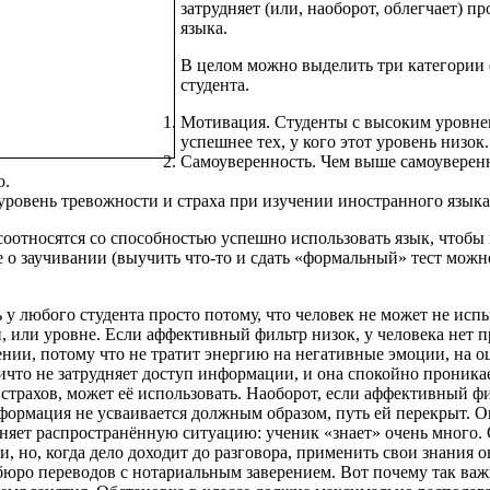
затрудняет (или, наоборот, облегчает) 
языка.
В целом можно выделить три категории 
студента.
Мотивация. Студенты с высоким уровне
успешнее тех, у кого этот уровень низок.
Самоуверенность. Чем выше самоуверенн
ю.
ровень тревожности и страха при изучении иностранного языка 
оотносятся со способностью успешно использовать язык, чтобы
не о заучивании (выучить что-то и сдать «формальный» тест можн
у любого студента просто потому, что человек не может не исп
и, или уровне. Если аффективный фильтр низок, у человека нет 
ении, потому что не тратит энергию на негативные эмоции, на оц
ичто не затрудняет доступ информации, и она спокойно проникае
трахов, может её использовать. Наоборот, если аффективный фи
формация не усваивается должным образом, путь ей перекрыт. Она
сняет распространённую ситуацию: ученик «знает» очень много.
, но, когда дело доходит до разговора, применить свои знания он
бюро переводов с нотариальным заверением. Вот почему так ва