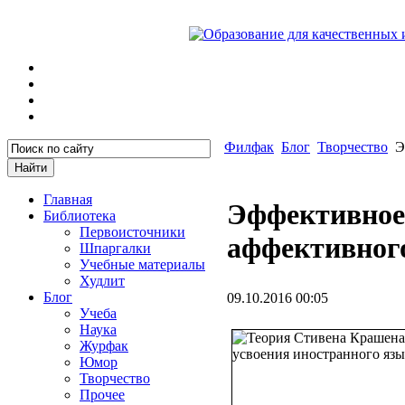
Филфак
Блог
Творчество
Э
Главная
Эффективное 
Библиотека
Первоисточники
аффективног
Шпаргалки
Учебные материалы
Худлит
Блог
09.10.2016 00:05
Учеба
Наука
Журфак
Юмор
Творчество
Прочее