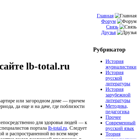
Главная
Форум
Связь
Друзья
Рубрикатор
История
йте lb-total.ru
журналистики
История
русской
литературы
История
зарубежной
литературы
квартире или загородном доме — причем
Методика,
риода, да еще и на даче, где поблизости
педагогика
Прочее
 непосредственно для здоровья людей — к
Современный
 специалистов портала
lb-total.ru
. Следует
русский язык
ной и распространенной во всем мире
Теория