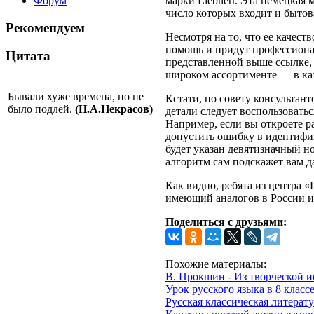
Форум
марки Liebherr. Эта немецкая
число которых входит и бытов
Рекомендуем
Несмотря на то, что ее качест
помощь и придут профессионал
Цитата
представленной выше ссылке, 
широком ассортименте — в кат
Бывали хуже времена, но не
Кстати, по совету консультан
было подлей.
(Н.А.Некрасов)
детали следует воспользоватьс
Например, если вы откроете р
допустить ошибку в идентифик
будет указан девятизначный но
алгоритм сам подскажет вам д
Как видно, ребята из центра 
имеющий аналогов в России 
Поделиться с друзьями:
Похожие материалы:
В. Прокшин - Из творческой и
Урок русского языка в 8 клас
Русская классическая литерату