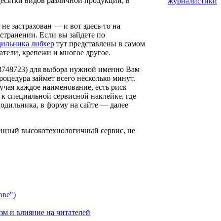
десятки видов различной продукции, в
журналистики
не застрахован — и вот здесь-то на
странении. Если вы зайдете по
дильника либхер
тут представлены в самом
атели, крепежи и многое другое.
953748723) для выбора нужной именно Вам
роцедура займет всего несколько минут.
зучая каждое наименование, есть риск
к специальной сервисной наклейке, где
лодильника, в форму на сайте — далее
менный высокотехнологичный сервис, не
ове")
изм и влияние на читателей