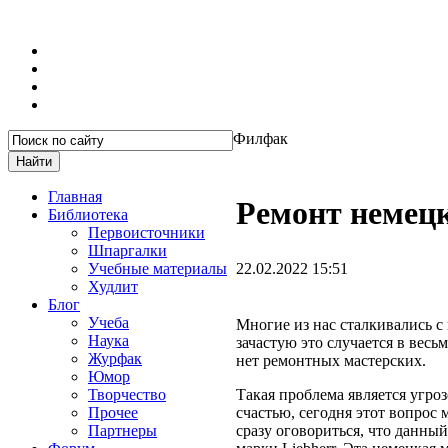
Филфак
Главная
Ремонт немецки
Библиотека
Первоисточники
Шпаргалки
Учебные материалы
22.02.2022 15:51
Худлит
Блог
Учеба
Многие из нас сталкивались с
Наука
зачастую это случается в весь
Журфак
нет ремонтных мастерских.
Юмор
Творчество
Такая проблема является угро
Прочее
счастью, сегодня этот вопрос
Партнеры
сразу оговориться, что данный