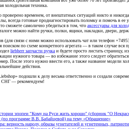
 машиностроительная компания вот уже более 70 лет производит 
ая холодильная техника.
во проверено временем, от внештатных ситуаций никто и никогда 
ы, всегда готовые продиагностировать поломку и помочь в ее у
то сможете самолично убедиться в том, что
аксессуары для холо
алоге можно найти ручки, полки, ящики, накладки, двери, держ
тов (для связи с ними можно использовать чат или телефон +74
я поиском по схеме конкретного агрегата — в таком случае вся п
аздел
liebherr запчасти ручка
и будете просто листать страницу, и
ации нужного товара — во избежание этого следует обратиться 
мер. После этого нужно ввести его, а также название модели хо
альнейшие действия.
«Liebshop» подошли к делу весьма ответственно и создали совре
и СНГ — рекомендуем!
стории эпопеи "Кому на Руси жить хорошо" (сборник "О Некрас
се (по программе В.В. Бабайцевой) на тему «Обращение»
ра: верность народу, образы угнетателей и угнетенных, патриот