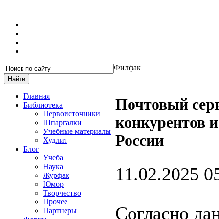
Филфак
Главная
Почтовый серв
Библиотека
Первоисточники
конкурентов и
Шпаргалки
Учебные материалы
России
Худлит
Блог
Учеба
Наука
11.02.2025 0
Журфак
Юмор
Творчество
Прочее
Согласно да
Партнеры