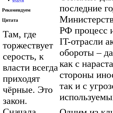
Форум
последние г
Рекомендуем
Министерств
Цитата
РФ процесс 
Там, где
IT-отрасли а
торжествует
обороты – да
серость, к
как с нарас
власти всегда
стороны ино
приходят
так и с угро
чёрные. Это
используемы
закон.
Сначала
Одним из кл