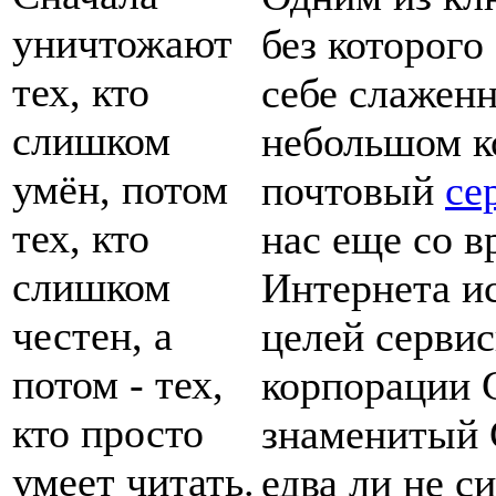
уничтожают
без которого
тех, кто
себе слажен
слишком
небольшом ко
умён, потом
почтовый
се
тех, кто
нас еще со 
слишком
Интернета ис
честен, а
целей серви
потом - тех,
корпорации G
кто просто
знаменитый 
умеет читать.
едва ли не 