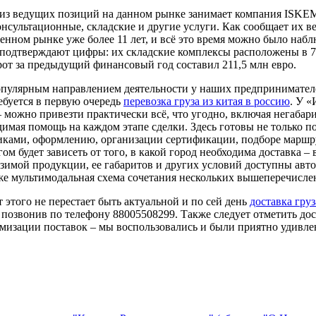
из ведущих позиций на данном рынке занимает компания ISKE
нсультационные, складские и другие услуги. Как сообщает их в
венном рынке уже более 11 лет, и всё это время можно было на
 подтверждают цифры: их складские комплексы расположены в 7
рот за предыдущий финансовый год составил 211,5 млн евро.
опулярным направлением деятельности у наших предпринимателе
ебуется в первую очередь
перевозка груза из китая в россию
. У 
 можно привезти практически всё, что угодно, включая негабари
имая помощь на каждом этапе сделки. Здесь готовы не только под
щиками, оформлению, организации сертификации, подборе маршр
ом будет зависеть от того, в какой город необходима доставка –
зимой продукции, ее габаритов и других условий доступны авт
же мультимодальная схема сочетания нескольких вышеперечисле
т этого не перестает быть актуальной и по сей день
доставка гру
и позвонив по телефону 88005508299. Также следует отметить д
имизации поставок – мы воспользовались и были приятно удивл