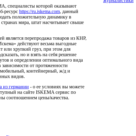
журналистики
MA, специалисты которой оказывают
еб-ресурс
https://ru.iskema.com
, данный
блюдать положительную динамику в
 странах мира, штат насчитывает свыше
й является перепродажа товаров из КНР,
«Искема» действуют весьма выгодные
т или хрупкий груз, при этом для
сказать, но и взять на себя решение
утов и определении оптимального вида
 в зависимости от протяженности
омобильный, контейнерный, ж/д и
нных видов.
за из германии
- о ее условиях вы можете
оступный на cайте ISKEMA сервис по
ены соотношением цены/качества.