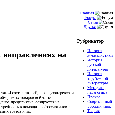
Главная
Форум
Связь
Друзья
Рубрикатор
История
х направлениях на
журналистики
История
русской
литературы
История
зарубежной
литературы
Методика,
педагогика
такой составляющей, как грузоперевозки
Прочее
еобходимых товаров всё чаще
Современный
упное предприятие, базируется на
русский язык
потребность в помощи профессионалов в
Теория
емых грузов и пр.