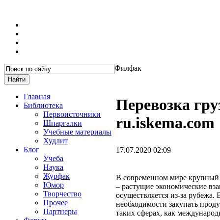
Филфак
Главная
Перевозка гру
Библиотека
Первоисточники
ru.iskema.com
Шпаргалки
Учебные материалы
Худлит
Блог
17.07.2020 02:09
Учеба
Наука
Журфак
В современном мире крупный 
Юмор
– растущие экономические вза
Творчество
осуществляется из-за рубежа.
Прочее
необходимости закупать проду
Партнеры
таких сферах, как международ