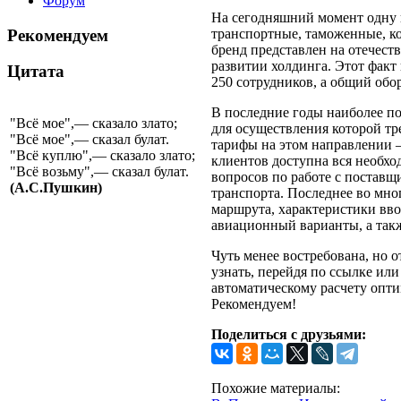
Форум
На сегодняшний момент одну 
Рекомендуем
транспортные, таможенные, ко
бренд представлен на отечест
развитии холдинга. Этот факт
Цитата
250 сотрудников, а общий обо
В последние годы наиболее п
"Всё мое",— сказало злато;
для осуществления которой тр
"Всё мое",— сказал булат.
тарифы на этом направлении –
"Всё куплю",— сказало злато;
клиентов доступна вся необход
"Всё возьму",— сказал булат.
вопросов по работе с постав
(А.С.Пушкин)
транспорта. Последнее во мног
маршрута, характеристики вво
авиационный варианты, а так
Чуть менее востребована, но о
узнать, перейдя по ссылке ил
автоматическому расчету опт
Рекомендуем!
Поделиться с друзьями:
Похожие материалы: