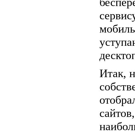
беспер
сервису
мобиль
уступа
дескто
Итак, 
собств
отобра
сайтов
наибол