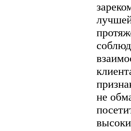
зареко
лучшей
протяж
соблюд
взаимо
клиент
признак
не обм
посети
высоки