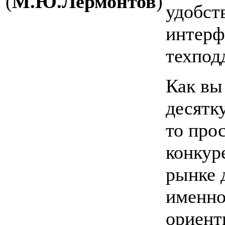
(
М.Ю.Лермонтов
)
удобст
интерф
техпод
Как вы
десятк
то прос
конкур
рынке 
именно
ориент