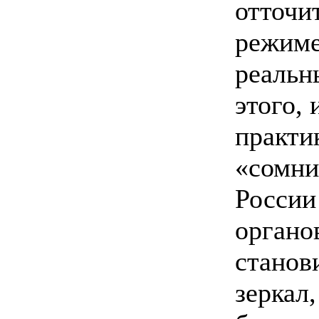
отточи
режиме
реальн
этого, 
практи
«сомни
России
органо
станов
зеркал