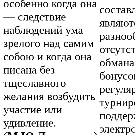
особенно когда она
состав
— следствие
являют
наблюдений ума
разноо
зрелого над самим
отсутс
собою и когда она
обмана
писана без
бонусо
тщеславного
регуля
желания возбудить
турнир
участие или
поддер
удивление.
электр