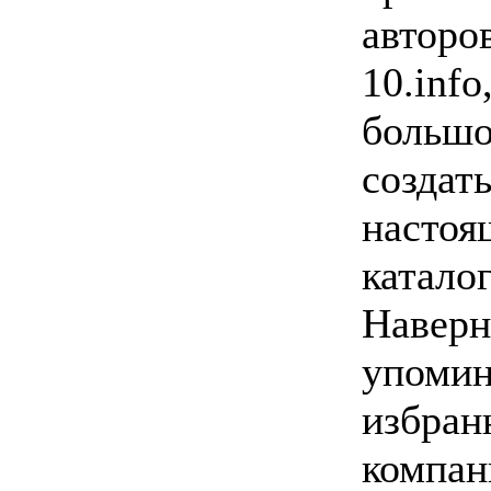
авторов
10.info
большо
создат
настоя
катало
Наверн
упомин
избран
компан