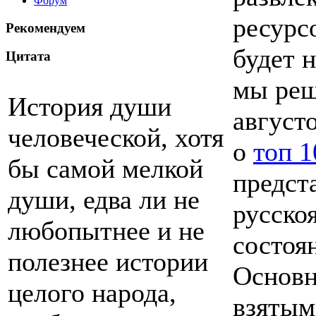
Форум
ресурс
Рекомендуем
будет 
Цитата
мы реш
История души
август
человеческой, хотя
о
топ 1
бы самой мелкой
предст
души, едва ли не
русско
любопытнее и не
состоя
полезнее истории
Основн
целого народа,
взятым