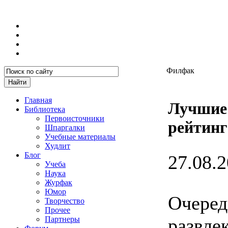
Филфак
Главная
Лучшие 
Библиотека
Первоисточники
рейтинг
Шпаргалки
Учебные материалы
Худлит
Блог
27.08.2
Учеба
Наука
Журфак
Юмор
Очеред
Творчество
Прочее
Партнеры
развле