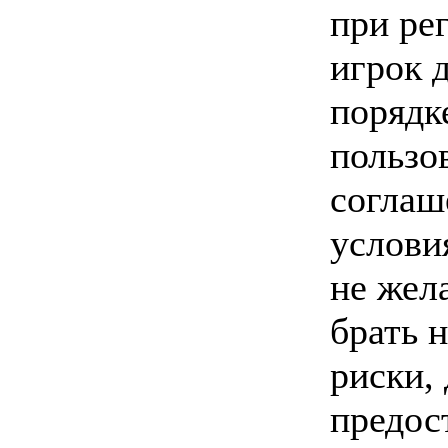
при ре
игрок 
порядк
пользо
соглаш
услови
не жел
брать 
риски,
предос