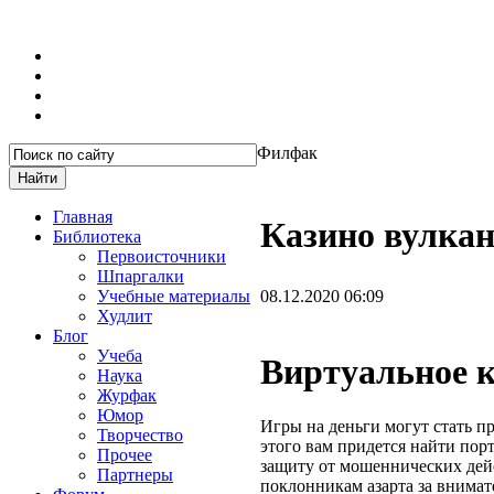
Филфак
Главная
Казино вулкан
Библиотека
Первоисточники
Шпаргалки
Учебные материалы
08.12.2020 06:09
Худлит
Блог
Учеба
Виртуальное к
Наука
Журфак
Юмор
Игры на деньги могут стать п
Творчество
этого вам придется найти пор
Прочее
защиту от мошеннических дей
Партнеры
поклонникам азарта за внима