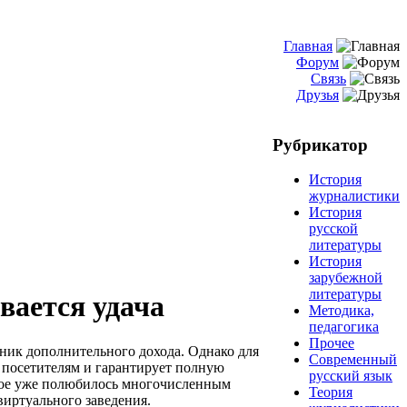
Главная
Форум
Связь
Друзья
Рубрикатор
История
журналистики
История
русской
литературы
История
зарубежной
литературы
вается удача
Методика,
педагогика
Прочее
чник дополнительного дохода. Однако для
Современный
 посетителям и гарантирует полную
русский язык
орое уже полюбилось многочисленным
Теория
иртуального заведения.