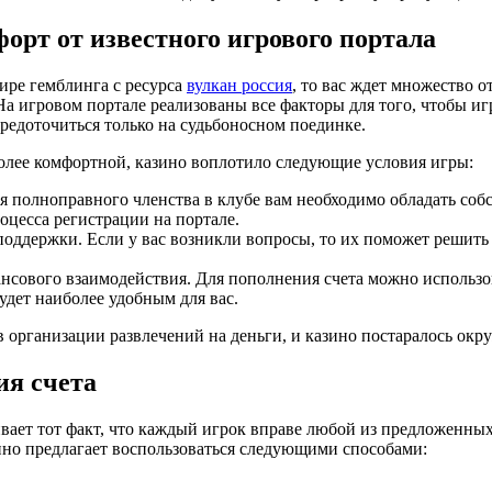
рт от известного игрового портала
мире гемблинга с ресурса
вулкан россия
, то вас ждет множество 
На игровом портале реализованы все факторы для того, чтобы 
средоточиться только на судьбоносном поединке.
более комфортной, казино воплотило следующие условия игры:
я полноправного членства в клубе вам необходимо обладать соб
роцесса регистрации на портале.
поддержки. Если у вас возникли вопросы, то их поможет реши
ансового взаимодействия. Для пополнения счета можно использ
будет наиболее удобным для вас.
 организации развлечений на деньги, и казино постаралось окру
ия счета
ает тот факт, что каждый игрок вправе любой из предложенных
ино предлагает воспользоваться следующими способами: