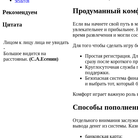
Форум
Продуманный комфо
Рекомендуем
Если вы начнете свой путь в 
Цитата
увлекательнее и прибыльнее. 
время развлечения и могли со
Лицом к лицу лица не увидать
Для того чтобы сделать игру 
-
Большое видится на
Простая регистрация. Дл
расстояньи.
(С.А.Есенин)
сразу после короткого п
Круглосуточная служба 
поддержки.
Безопасная система фин
и выбрать тот, который 
Комфорт играет важную роль в
Способы пополнен
Отдельного внимания заслужив
вывода денег из системы. Каз
банковская карта;